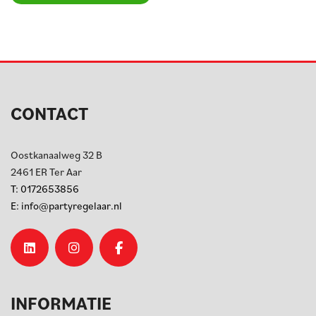
CONTACT
Oostkanaalweg 32 B
2461 ER
Ter Aar
T:
0172653856
E:
info@partyregelaar.nl
INFORMATIE