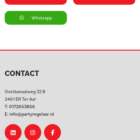
Whatsapp
CONTACT
Oostkanaalweg 32 B
2461 ER
Ter Aar
T:
0172653856
E:
info@partyregelaar.nl