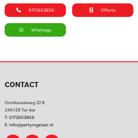
0172653856
Offerte
Whatsapp
CONTACT
Oostkanaalweg 32 B
2461 ER
Ter Aar
T:
0172653856
E:
info@partyregelaar.nl