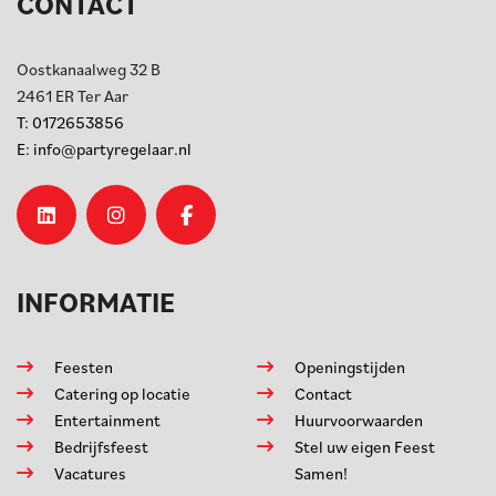
CONTACT
Oostkanaalweg 32 B
2461 ER
Ter Aar
T:
0172653856
E:
info@partyregelaar.nl
INFORMATIE
Feesten
Openingstijden
Catering op locatie
Contact
Entertainment
Huurvoorwaarden
Bedrijfsfeest
Stel uw eigen Feest
Vacatures
Samen!