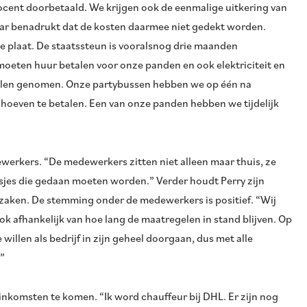
cent doorbetaald. We krijgen ook de eenmalige uitkering van
maar benadrukt dat de kosten daarmee niet gedekt worden.
de plaat. De staatssteun is vooralsnog drie maanden
oeten huur betalen voor onze panden en ook elektriciteit en
elen genomen. Onze partybussen hebben we op één na
 hoeven te betalen. Een van onze panden hebben we tijdelijk
werkers. “De medewerkers zitten niet alleen maar thuis, ze
usjes die gedaan moeten worden.” Verder houdt Perry zijn
zaken. De stemming onder de medewerkers is positief. “Wij
ok afhankelijk van hoe lang de maatregelen in stand blijven. Op
llen als bedrijf in zijn geheel doorgaan, dus met alle
”
 inkomsten te komen. “Ik word chauffeur bij DHL. Er zijn nog