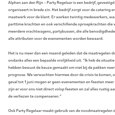
Alphen aan den Rijn – Party Regelaar is een bedrijf, gevestig
organiseert in brede zin. Het bedrijf zorgt voor de catering e
maatwerk voor de klant. Er werken twintig medewerkers, waar
parttime krachten en ook verschillende oproepkrachten die v
meerdere vrachtwagens, partybussen, die alle benodigdheden
alle attributen voor de evenementen worden bewaard.
Het is nu meer dan een maand geleden dat de maatregelen door
ondanks alles een bepaalde vrolijkheid uit. “Ik heb de sit
hebben bewust de keuze gemaakt om niet bij de pakken neer t
prognose. We verwachten hiermee door de crisis te komen, 
geval tot 1 juni mogen er geen evenementen en feesten meer
zijn er voor ons niet direct volop feesten en zal alles rusti
de verliezen te compenseren.”
Ook Party Regelaar maakt gebruik van de noodmaatregelen di