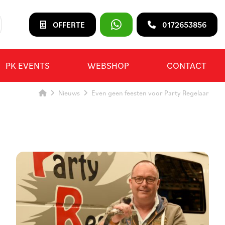
OFFERTE
0172653856
PK EVENTS
WEBSHOP
CONTACT
Nieuws
Even geen feesten voor Party Regelaar