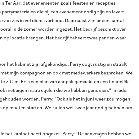
d in Ter Aar, dat evenementen zoals feesten en recepties
n partymaterialen die bij een evenement nodig zijn en levert
van zes in vol dienstverband. Daarnaast zijn er een aantal
ooral in de zomer worden ingezet. Het bedrijf beschikt over
 op locatie brengen. Het bedrijf beheert twee panden waar
 het kabinet zijn afgekondigd. Perry oogt rustig en straalt
uatie met mijn compagnon en ook met medewerkers besproken. We
e zitten. Er is een plan van aanpak gemaakt en een financiële
ook met eigen maatregelen die we hebben genomen.” In ieder
 gehouden worden. Perry: “Ook als het in juni weer zou mogen,
g aan op moeten starten. We zullen wel twee jaar nodig hebben om
e het kabinet heeft opgezet. Perry: “De aanvragen hebben we