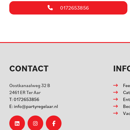
0172653856
CONTACT
INF
Oostkanaalweg 32 B
Fee
2461 ER
Ter Aar
Cat
T:
0172653856
Ent
E:
info@partyregelaar.nl
Bed
Vac