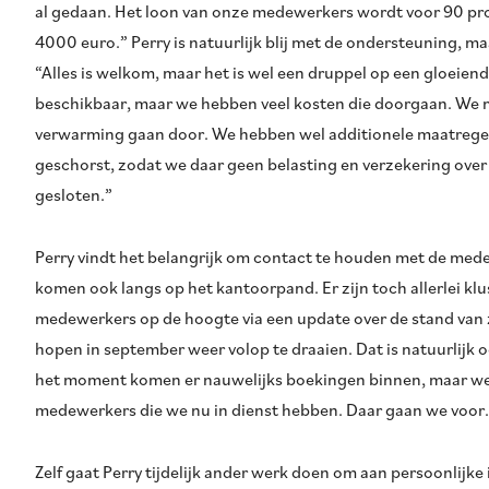
al gedaan. Het loon van onze medewerkers wordt voor 90 pro
4000 euro.” Perry is natuurlijk blij met de ondersteuning, 
“Alles is welkom, maar het is wel een druppel op een gloeien
beschikbaar, maar we hebben veel kosten die doorgaan. We m
verwarming gaan door. We hebben wel additionele maatreg
geschorst, zodat we daar geen belasting en verzekering over
gesloten.”
Perry vindt het belangrijk om contact te houden met de mede
komen ook langs op het kantoorpand. Er zijn toch allerlei kl
medewerkers op de hoogte via een update over de stand van 
hopen in september weer volop te draaien. Dat is natuurlijk o
het moment komen er nauwelijks boekingen binnen, maar we wi
medewerkers die we nu in dienst hebben. Daar gaan we voor.
Zelf gaat Perry tijdelijk ander werk doen om aan persoonlijke