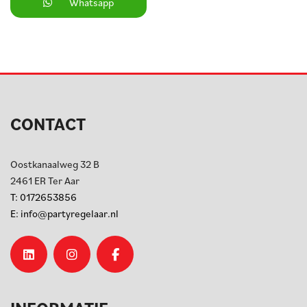
Whatsapp
CONTACT
Oostkanaalweg 32 B
2461 ER
Ter Aar
T:
0172653856
E:
info@partyregelaar.nl