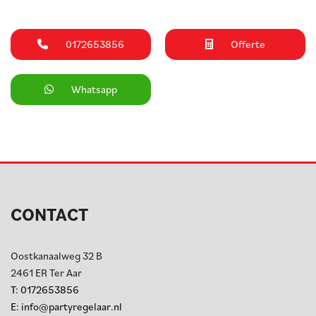
0172653856
Offerte
Whatsapp
CONTACT
Oostkanaalweg 32 B
2461 ER
Ter Aar
T:
0172653856
E:
info@partyregelaar.nl