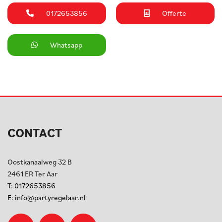
0172653856
Offerte
Whatsapp
CONTACT
Oostkanaalweg 32 B
2461 ER
Ter Aar
T:
0172653856
E:
info@partyregelaar.nl